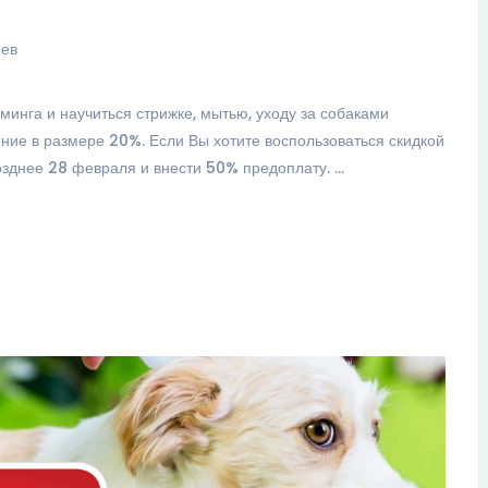
иев
уминга и научиться стрижке, мытью, уходу за собаками
ние в размере 20%. Если Вы хотите воспользоваться скидкой
озднее 28 февраля и внести 50% предоплату. …
Ши-тцу Шурик, взяли
При
комплексный уход по акции, в
сем