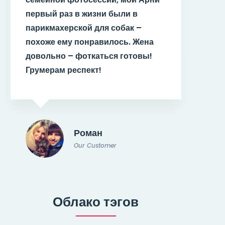
вый раз в жизни были в
целом довол
икмахерской для собак –
повторить
оже ему понравилось. Жена
ольно – фоткаться готовы!
мерам респект!
Н
O
Роман
Our Customer
Облако тэгов