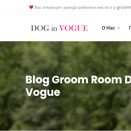
Вас итересует аренда рабочего места в а gro
О Нас
Blog Groom Room D
Vogue