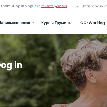
om room «Dog in Vogue»?
Узнайте условия
Email: dog.in
Парикмахерская
Курсы Груминга
CO-Working
og in