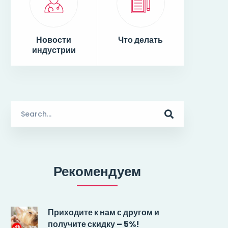
Новости
Что делать
индустрии
S
e
a
r
c
Рекомендуем
h
f
o
r
Приходите к нам с другом и
:
получите скидку – 5%!