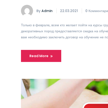
By
Admin
22.03.2021
0 Комментар
Только в феврале, всем кто желает пойти на курсы гр
декоративных пород предоставляется скидка на обуче
вам необходимо заключить договор на обучение не п
Read More
Приезжал с йорком готовились к
семейной фотосессии, мой Арни