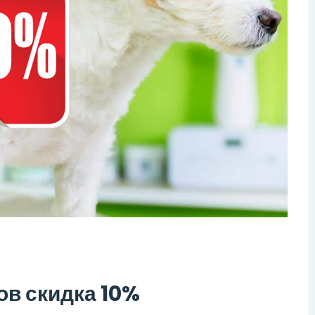
целом довольны, можем
пер
повторить
Спасибо грумерам!
пар
пох
дов
Гру
Натали
Our Customer
ов скидка 10%