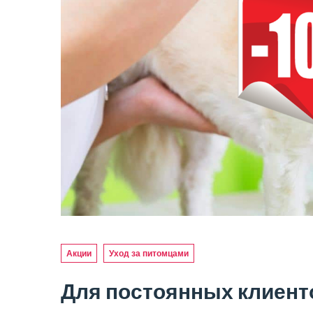
первый раз в жизни были в
парикмахерской для собак –
похоже ему понравилось. Жена
довольно – фоткаться готовы!
Грумерам респект!
Роман
Our Customer
Акции
Уход за питомцами
Для постоянных клиент