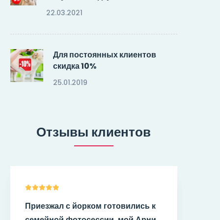
22.03.2021
Для постоянных клиентов
скидка 10%
25.01.2019
Отзывы клиентов
езжал с йорком готовились к
Ши-тцу Шури
ейной фотосессии, мой Арни
комплексный 